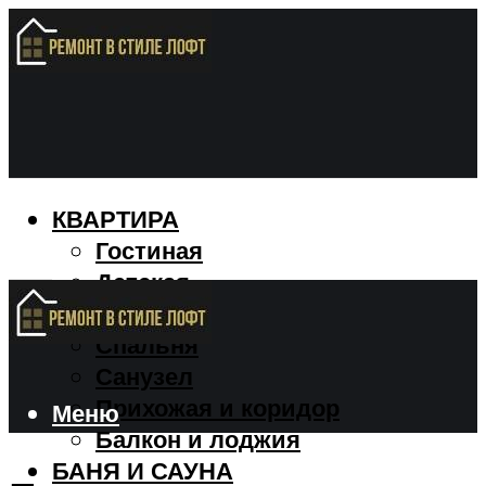
КВАРТИРА
Гостиная
Детская
Кухня
Спальня
Санузел
Прихожая и коридор
Меню
Балкон и лоджия
БАНЯ И САУНА