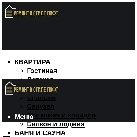
КВАРТИРА
Гостиная
Детская
Кухня
Спальня
Санузел
Прихожая и коридор
Меню
Балкон и лоджия
БАНЯ И САУНА