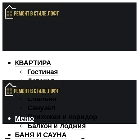
КВАРТИРА
Гостиная
Детская
Кухня
Спальня
Санузел
Прихожая и коридор
Меню
Балкон и лоджия
БАНЯ И САУНА