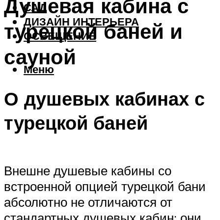
Душевая кабина с
САД
ДИЗАЙН ИНТЕРЬЕРА
турецкой баней и
ОСВЕЩЕНИЕ
сауной
Меню
О душевых кабинах с
турецкой баней
Внешне душевые кабины со
встроенной опцией турецкой бани
абсолютно не отличаются от
стандартных душевых кабин: они