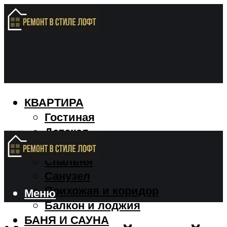
КВАРТИРА
Гостиная
Детская
Кухня
Спальня
Санузел
Прихожая и коридор
Меню
Балкон и лоджия
БАНЯ И САУНА