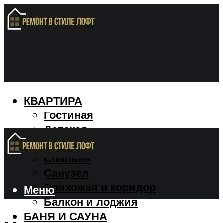
КВАРТИРА
Гостиная
Детская
Кухня
Спальня
Санузел
Прихожая и коридор
Меню
Балкон и лоджия
БАНЯ И САУНА