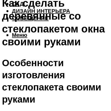
Как сделать
САД
ДИЗАЙН ИНТЕРЬЕРА
деревянные со
ОСВЕЩЕНИЕ
стеклопакетом окна
Меню
своими руками
Особенности
изготовления
стеклопакета своими
руками