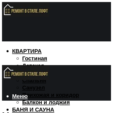
КВАРТИРА
Гостиная
Детская
Кухня
Спальня
Санузел
Прихожая и коридор
Меню
Балкон и лоджия
БАНЯ И САУНА