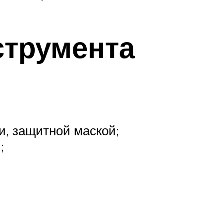
струмента
и, защитной маской;
;