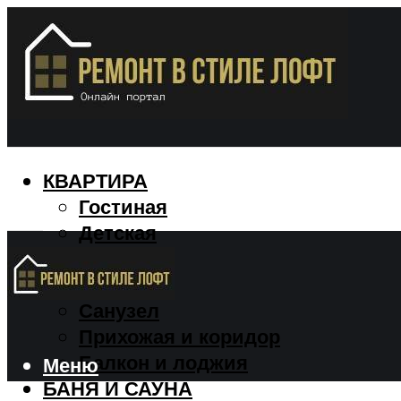
КВАРТИРА
Гостиная
Детская
Кухня
Спальня
Санузел
Прихожая и коридор
Балкон и лоджия
Меню
БАНЯ И САУНА