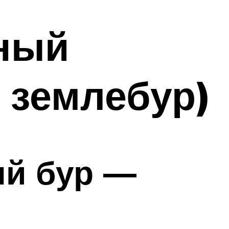
ьный
 землебур)
ый бур —