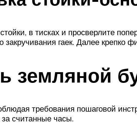
тойки, в тисках и просверлите попер
о закручивания гаек. Далее крепко ф
ть земляной б
облюдая требования пошаговой инстр
 за считанные часы.