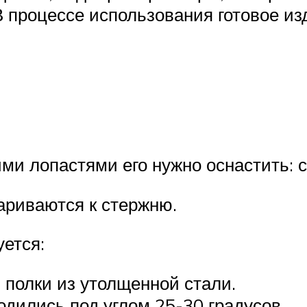
 В процессе использования готовое и
ими лопастями его нужно оснастить:
ариваются к стержню.
ется:
 полки из утолщенной стали.
одились под углом 25-30 градусов.