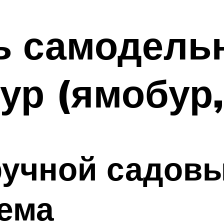
ть самодел
ур (ямобур,
ручной садов
ема