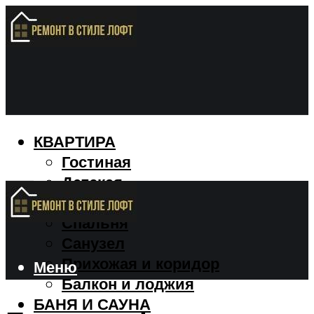
КВАРТИРА
Гостиная
Детская
Кухня
Спальня
Санузел
Прихожая и коридор
Меню
Балкон и лоджия
БАНЯ И САУНА