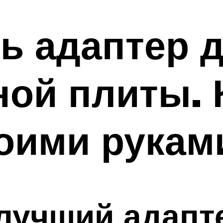
ь адаптер 
ой плиты. 
оими рукам
лучший адапт