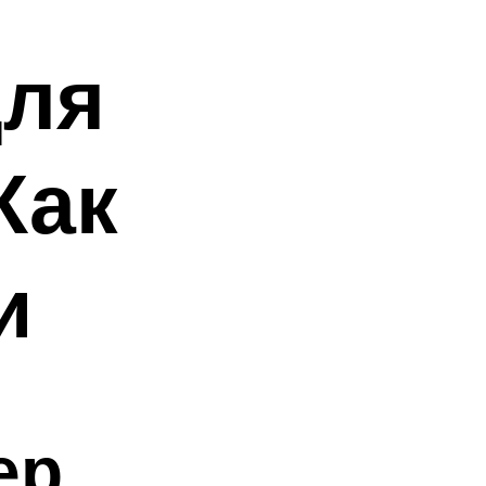
для
Как
и
ер