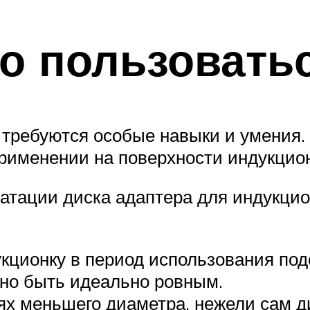
о пользовать
е требуются особые навыки и умения.
применении на поверхности индукцио
атации диска адаптера для индукци
кционку в период использования по
но быть идеально ровным.
ях меньшего диаметра, нежели сам д