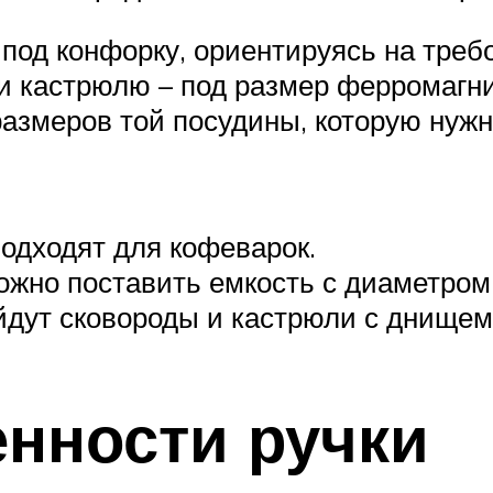
 под конфорку, ориентируясь на тре
ли кастрюлю – под размер ферромагни
размеров той посудины, которую нужн
одходят для кофеварок.
жно поставить емкость с диаметром д
йдут сковороды и кастрюли с днищем 
енности ручки