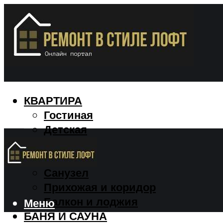
КВАРТИРА
Гостиная
Детская
Кухня
Спальня
Санузел
Прихожая и коридор
Балкон и лоджия
Меню
БАНЯ И САУНА